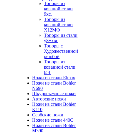
Топоры из
кованой стали
9хс.
Топоры из
кованой стали
Х12МФ
Топоры из стали
у8+хвг
Топоры с
Художественной
резьбой
Топоры из
кованной стали
65Г
Ножи из стали Elmax
Ножи из стали Bohler
N690
Шкуросъемные ножи
Авторские ножи
Ножи из стали Bohler
K110
Сербские ножи
Ножи из стали 440С
Ножи из стали Bohler
M390