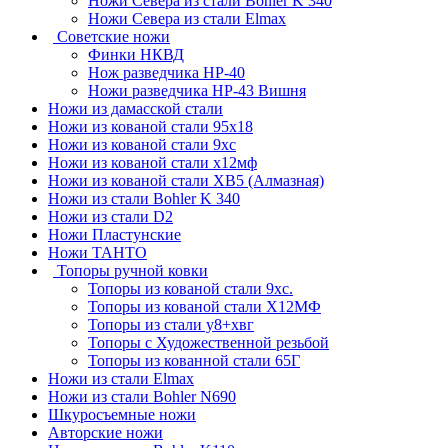
Ножи Севера из стали Bohler K 340
Ножи Севера из стали Elmax
Советские ножи
Финки НКВД
Нож разведчика НР-40
Ножи разведчика НР-43 Вишня
Ножи из дамасской стали
Ножи из кованой стали 95х18
Ножи из кованой стали 9хс
Ножи из кованой стали х12мф
Ножи из кованой стали ХВ5 (Алмазная)
Ножи из стали Bohler K 340
Ножи из стали D2
Ножи Пластунские
Ножи ТАНТО
Топоры ручной ковки
Топоры из кованой стали 9хс.
Топоры из кованой стали Х12МФ
Топоры из стали у8+хвг
Топоры с Художественной резьбой
Топоры из кованной стали 65Г
Ножи из стали Elmax
Ножи из стали Bohler N690
Шкуросъемные ножи
Авторские ножи