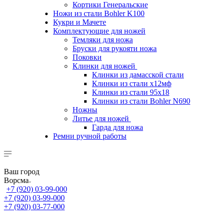
Кортики Генеральские
Ножи из стали Bohler K100
Кукри и Мачете
Комплектующие для ножей
Темляки для ножа
Бруски для рукояти ножа
Поковки
Клинки для ножей
Клинки из дамасской стали
Клинки из стали х12мф
Клинки из стали 95х18
Клинки из стали Bohler N690
Ножны
Литье для ножей
Гарда для ножа
Ремни ручной работы
Ваш город
Ворсма
+7 (920) 03-99-000
+7 (920) 03-99-000
+7 (920) 03-77-000