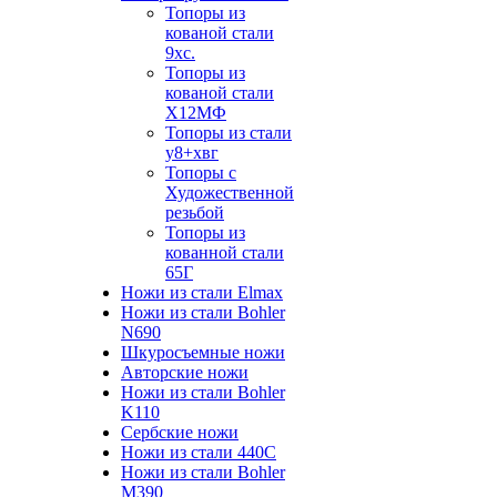
Топоры из
кованой стали
9хс.
Топоры из
кованой стали
Х12МФ
Топоры из стали
у8+хвг
Топоры с
Художественной
резьбой
Топоры из
кованной стали
65Г
Ножи из стали Elmax
Ножи из стали Bohler
N690
Шкуросъемные ножи
Авторские ножи
Ножи из стали Bohler
K110
Сербские ножи
Ножи из стали 440С
Ножи из стали Bohler
M390