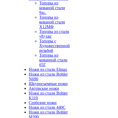
Топоры из
кованой стали
9хс.
Топоры из
кованой стали
Х12МФ
Топоры из стали
у8+хвг
Топоры с
Художественной
резьбой
Топоры из
кованной стали
65Г
Ножи из стали Elmax
Ножи из стали Bohler
N690
Шкуросъемные ножи
Авторские ножи
Ножи из стали Bohler
K110
Сербские ножи
Ножи из стали 440С
Ножи из стали Bohler
M390