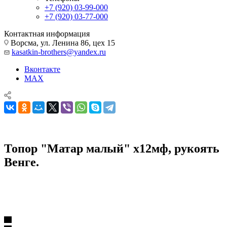
+7 (920) 03-99-000
+7 (920) 03-77-000
Контактная информация
Ворсма, ул. Ленина 86, цех 15
kasatkin-brothers@yandex.ru
Вконтакте
MAX
Топор "Матар малый" х12мф, рукоять
Венге.
Топоры ручной ковки
Топоры из кованой стали Х12МФ
Топор "Матар малый" х12мф, рукоять Венге.