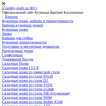
Официальный сайт
Кузницы Братьев Касаткиных
Каталог
Кухонные ножи, наборы и принадлежности
Наборы кухонных ножей
Кухонные ножи
Тяпки
Наборы для стейка
Кухонные принадлежности
Подставки и магнитные держатели
Разделочные доски
Салфетницы
Деревянная Посуда
Складные Ножи
Cкладные ножи СССР
Складные ножи из дамасской стали
Складные ножи из стали 95х18
Складные ножи из стали D2
Складные ножи из стали У10А
Складные ножи из стали х12мф
Складные ножи из стали ХВ-5(Алмазная)
Складные ножи из стали N690
Складные ножи из стали Bohler К340