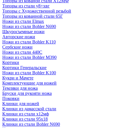
Топоры из кованой стали Х12МФ
Топоры из стали у8+хвг
Топоры с Художественной резьбой
Топоры из кованной стали 65Г
Ножи из стали Elmax
Ножи из стали Bohler N690
Шкуросъемные ножи
Авторские ножи
Ножи из стали Bohler K110
Сербские ножи
Ножи из стали 440С
Ножи из стали Bohler M390
Кортики
Кортики Генеральские
Ножи из стали Bohler K100
Кукри и Мачете
Комплектующие для ножей
Темляки для ножа
Бруски для рукояти ножа
Поковки
Клинки для ножей
Клинки из дамасской стали
Клинки из стали х12мф
Клинки из стали 95х18
Клинки из стали Bohler N690