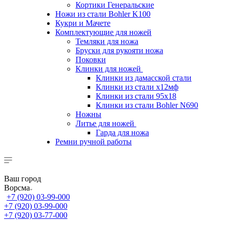
Кортики Генеральские
Ножи из стали Bohler K100
Кукри и Мачете
Комплектующие для ножей
Темляки для ножа
Бруски для рукояти ножа
Поковки
Клинки для ножей
Клинки из дамасской стали
Клинки из стали х12мф
Клинки из стали 95х18
Клинки из стали Bohler N690
Ножны
Литье для ножей
Гарда для ножа
Ремни ручной работы
Ваш город
Ворсма
+7 (920) 03-99-000
+7 (920) 03-99-000
+7 (920) 03-77-000