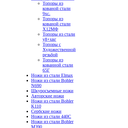
Топоры из
кованой стали
9хс.
Топоры из
кованой стали
Х12МФ
Топоры из стали
у8+хвг
Топоры с
Художественной
резьбой
Топоры из
кованной стали
65Г
Ножи из стали Elmax
Ножи из стали Bohler
N690
Шкуросъемные ножи
Авторские ножи
Ножи из стали Bohler
K110
Сербские ножи
Ножи из стали 440С
Ножи из стали Bohler
M390