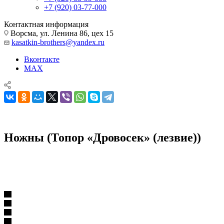
+7 (920) 03-77-000
Контактная информация
Ворсма, ул. Ленина 86, цех 15
kasatkin-brothers@yandex.ru
Вконтакте
MAX
Ножны (Топор «Дровосек» (лезвие))
Комплектующие для ножей
Ножны
Ножны (Топор «Дровосек» (лезвие))