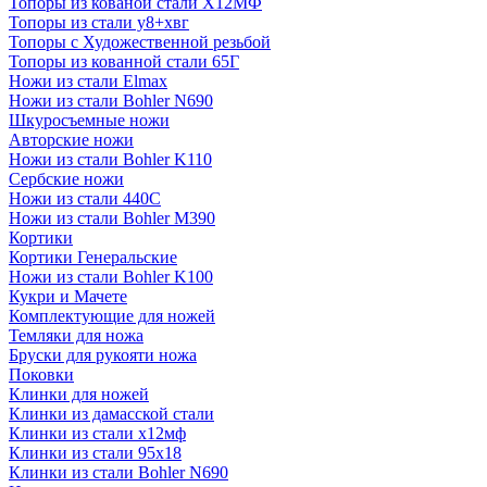
Топоры из кованой стали Х12МФ
Топоры из стали у8+хвг
Топоры с Художественной резьбой
Топоры из кованной стали 65Г
Ножи из стали Elmax
Ножи из стали Bohler N690
Шкуросъемные ножи
Авторские ножи
Ножи из стали Bohler K110
Сербские ножи
Ножи из стали 440С
Ножи из стали Bohler M390
Кортики
Кортики Генеральские
Ножи из стали Bohler K100
Кукри и Мачете
Комплектующие для ножей
Темляки для ножа
Бруски для рукояти ножа
Поковки
Клинки для ножей
Клинки из дамасской стали
Клинки из стали х12мф
Клинки из стали 95х18
Клинки из стали Bohler N690