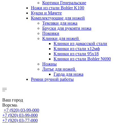
Кортики Генеральские
Ножи из стали Bohler K100
Кукри и Мачете
Комплектующие для ножей
Темляки для ножа
Бруски для рукояти ножа
Поковки
Клинки для ножей
Клинки из дамасской стали
Клинки из стали х12мф
Клинки из стали 95х18
Клинки из стали Bohler N690
Ножны
Литье для ножей
Гарда для ножа
Ремни ручной работы
Ваш город
Ворсма
+7 (920) 03-99-000
+7 (920) 03-99-000
+7 (920) 03-77-000