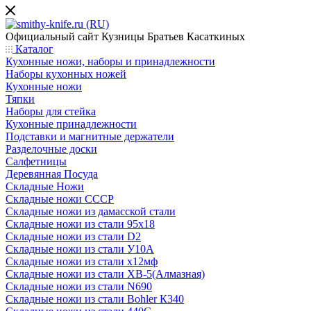
Официальный сайт
Кузницы Братьев Касаткиных
Каталог
Кухонные ножи, наборы и принадлежности
Наборы кухонных ножей
Кухонные ножи
Тяпки
Наборы для стейка
Кухонные принадлежности
Подставки и магнитные держатели
Разделочные доски
Салфетницы
Деревянная Посуда
Складные Ножи
Cкладные ножи СССР
Складные ножи из дамасской стали
Складные ножи из стали 95х18
Складные ножи из стали D2
Складные ножи из стали У10А
Складные ножи из стали х12мф
Складные ножи из стали ХВ-5(Алмазная)
Складные ножи из стали N690
Складные ножи из стали Bohler К340