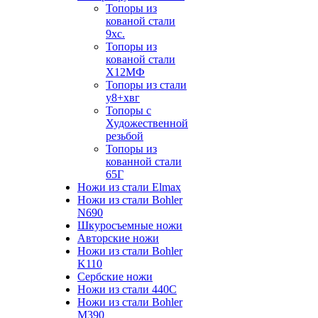
Топоры из
кованой стали
9хс.
Топоры из
кованой стали
Х12МФ
Топоры из стали
у8+хвг
Топоры с
Художественной
резьбой
Топоры из
кованной стали
65Г
Ножи из стали Elmax
Ножи из стали Bohler
N690
Шкуросъемные ножи
Авторские ножи
Ножи из стали Bohler
K110
Сербские ножи
Ножи из стали 440С
Ножи из стали Bohler
M390