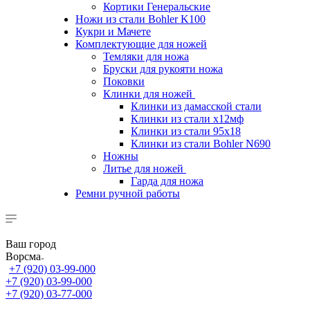
Кортики Генеральские
Ножи из стали Bohler K100
Кукри и Мачете
Комплектующие для ножей
Темляки для ножа
Бруски для рукояти ножа
Поковки
Клинки для ножей
Клинки из дамасской стали
Клинки из стали х12мф
Клинки из стали 95х18
Клинки из стали Bohler N690
Ножны
Литье для ножей
Гарда для ножа
Ремни ручной работы
Ваш город
Ворсма
+7 (920) 03-99-000
+7 (920) 03-99-000
+7 (920) 03-77-000