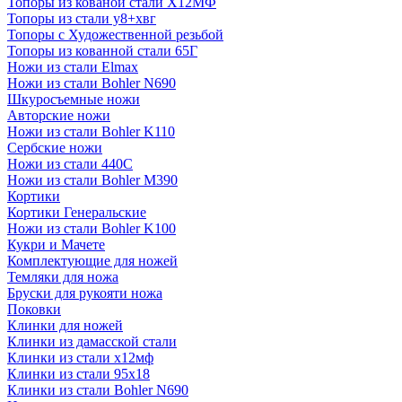
Топоры из кованой стали Х12МФ
Топоры из стали у8+хвг
Топоры с Художественной резьбой
Топоры из кованной стали 65Г
Ножи из стали Elmax
Ножи из стали Bohler N690
Шкуросъемные ножи
Авторские ножи
Ножи из стали Bohler K110
Сербские ножи
Ножи из стали 440С
Ножи из стали Bohler M390
Кортики
Кортики Генеральские
Ножи из стали Bohler K100
Кукри и Мачете
Комплектующие для ножей
Темляки для ножа
Бруски для рукояти ножа
Поковки
Клинки для ножей
Клинки из дамасской стали
Клинки из стали х12мф
Клинки из стали 95х18
Клинки из стали Bohler N690