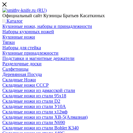
Официальный сайт
Кузницы Братьев Касаткиных
Каталог
Кухонные ножи, наборы и принадлежности
Наборы кухонных ножей
Кухонные ножи
Тяпки
Наборы для стейка
Кухонные принадлежности
Подставки и магнитные держатели
Разделочные доски
Салфетницы
Деревянная Посуда
Складные Ножи
Cкладные ножи СССР
Складные ножи из дамасской стали
Складные ножи из стали 95х18
Складные ножи из стали D2
Складные ножи из стали У10А
Складные ножи из стали х12мф
Складные ножи из стали ХВ-5(Алмазная)
Складные ножи из стали N690
Складные ножи из стали Bohler К340