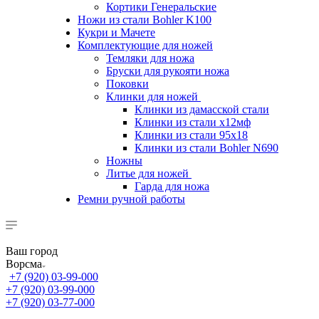
Кортики Генеральские
Ножи из стали Bohler K100
Кукри и Мачете
Комплектующие для ножей
Темляки для ножа
Бруски для рукояти ножа
Поковки
Клинки для ножей
Клинки из дамасской стали
Клинки из стали х12мф
Клинки из стали 95х18
Клинки из стали Bohler N690
Ножны
Литье для ножей
Гарда для ножа
Ремни ручной работы
Ваш город
Ворсма
+7 (920) 03-99-000
+7 (920) 03-99-000
+7 (920) 03-77-000