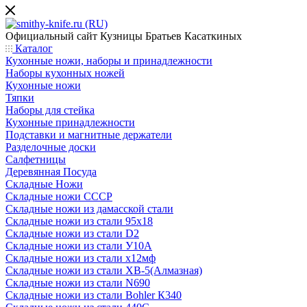
Официальный сайт
Кузницы Братьев Касаткиных
Каталог
Кухонные ножи, наборы и принадлежности
Наборы кухонных ножей
Кухонные ножи
Тяпки
Наборы для стейка
Кухонные принадлежности
Подставки и магнитные держатели
Разделочные доски
Салфетницы
Деревянная Посуда
Складные Ножи
Cкладные ножи СССР
Складные ножи из дамасской стали
Складные ножи из стали 95х18
Складные ножи из стали D2
Складные ножи из стали У10А
Складные ножи из стали х12мф
Складные ножи из стали ХВ-5(Алмазная)
Складные ножи из стали N690
Складные ножи из стали Bohler К340