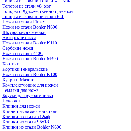
Топоры из кованой стали Х12МФ
Топоры из стали у8+хвг
Топоры с Художественной резьбой
Топоры из кованной стали 65Г
Ножи из стали Elmax
Ножи из стали Bohler N690
Шкуросъемные ножи
Авторские ножи
Ножи из стали Bohler K110
Сербские ножи
Ножи из стали 440С
Ножи из стали Bohler M390
Кортики
Кортики Генеральские
Ножи из стали Bohler K100
Кукри и Мачете
Комплектующие для ножей
Темляки для ножа
Бруски для рукояти ножа
Поковки
Клинки для ножей
Клинки из дамасской стали
Клинки из стали х12мф
Клинки из стали 95х18
Клинки из стали Bohler N690