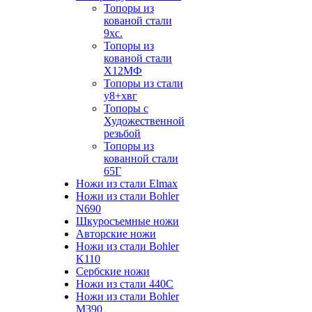
Топоры из
кованой стали
9хс.
Топоры из
кованой стали
Х12МФ
Топоры из стали
у8+хвг
Топоры с
Художественной
резьбой
Топоры из
кованной стали
65Г
Ножи из стали Elmax
Ножи из стали Bohler
N690
Шкуросъемные ножи
Авторские ножи
Ножи из стали Bohler
K110
Сербские ножи
Ножи из стали 440С
Ножи из стали Bohler
M390