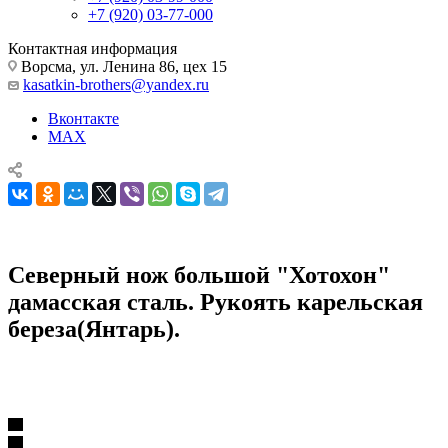
+7 (920) 03-77-000
Контактная информация
Ворсма, ул. Ленина 86, цех 15
kasatkin-brothers@yandex.ru
Вконтакте
MAX
Северный нож большой "Хотохон"
дамасская сталь. Рукоять карельская
береза(Янтарь).
Ножи из дамасской стали
Северный нож большой "Хотохон" дамасская сталь. Рукоять
карельская береза(Янтарь).