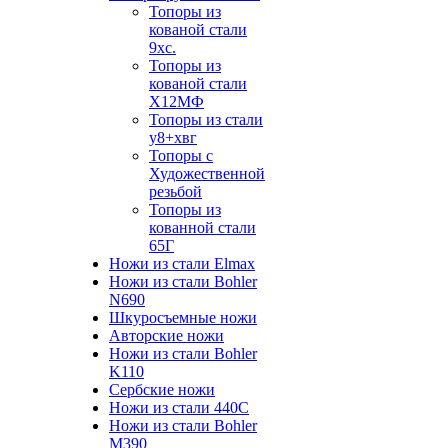
Топоры из
кованой стали
9хс.
Топоры из
кованой стали
Х12МФ
Топоры из стали
у8+хвг
Топоры с
Художественной
резьбой
Топоры из
кованной стали
65Г
Ножи из стали Elmax
Ножи из стали Bohler
N690
Шкуросъемные ножи
Авторские ножи
Ножи из стали Bohler
K110
Сербские ножи
Ножи из стали 440С
Ножи из стали Bohler
M390