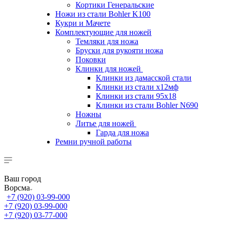
Кортики Генеральские
Ножи из стали Bohler K100
Кукри и Мачете
Комплектующие для ножей
Темляки для ножа
Бруски для рукояти ножа
Поковки
Клинки для ножей
Клинки из дамасской стали
Клинки из стали х12мф
Клинки из стали 95х18
Клинки из стали Bohler N690
Ножны
Литье для ножей
Гарда для ножа
Ремни ручной работы
Ваш город
Ворсма
+7 (920) 03-99-000
+7 (920) 03-99-000
+7 (920) 03-77-000