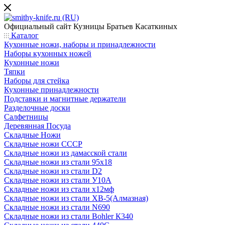
Официальный сайт
Кузницы Братьев Касаткиных
Каталог
Кухонные ножи, наборы и принадлежности
Наборы кухонных ножей
Кухонные ножи
Тяпки
Наборы для стейка
Кухонные принадлежности
Подставки и магнитные держатели
Разделочные доски
Салфетницы
Деревянная Посуда
Складные Ножи
Cкладные ножи СССР
Складные ножи из дамасской стали
Складные ножи из стали 95х18
Складные ножи из стали D2
Складные ножи из стали У10А
Складные ножи из стали х12мф
Складные ножи из стали ХВ-5(Алмазная)
Складные ножи из стали N690
Складные ножи из стали Bohler К340