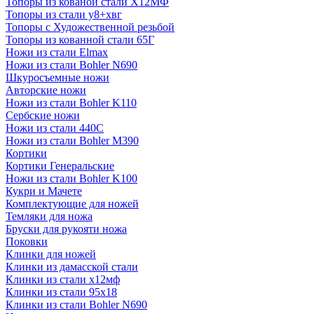
Топоры из кованой стали Х12МФ
Топоры из стали у8+хвг
Топоры с Художественной резьбой
Топоры из кованной стали 65Г
Ножи из стали Elmax
Ножи из стали Bohler N690
Шкуросъемные ножи
Авторские ножи
Ножи из стали Bohler K110
Сербские ножи
Ножи из стали 440С
Ножи из стали Bohler M390
Кортики
Кортики Генеральские
Ножи из стали Bohler K100
Кукри и Мачете
Комплектующие для ножей
Темляки для ножа
Бруски для рукояти ножа
Поковки
Клинки для ножей
Клинки из дамасской стали
Клинки из стали х12мф
Клинки из стали 95х18
Клинки из стали Bohler N690