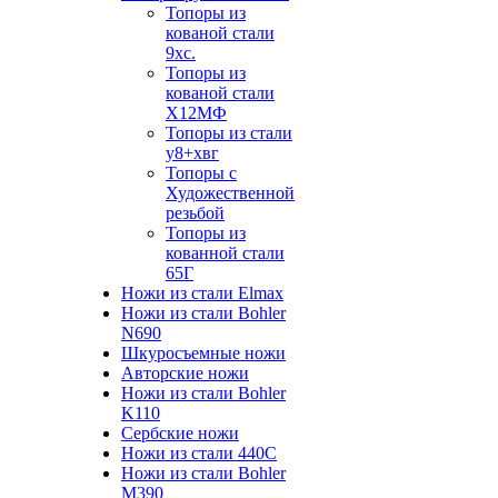
Топоры из
кованой стали
9хс.
Топоры из
кованой стали
Х12МФ
Топоры из стали
у8+хвг
Топоры с
Художественной
резьбой
Топоры из
кованной стали
65Г
Ножи из стали Elmax
Ножи из стали Bohler
N690
Шкуросъемные ножи
Авторские ножи
Ножи из стали Bohler
K110
Сербские ножи
Ножи из стали 440С
Ножи из стали Bohler
M390