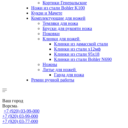
Кортики Генеральские
Ножи из стали Bohler K100
Кукри и Мачете
Комплектующие для ножей
Темляки для ножа
Бруски для рукояти ножа
Поковки
Клинки для ножей
Клинки из дамасской стали
Клинки из стали х12мф
Клинки из стали 95х18
Клинки из стали Bohler N690
Ножны
Литье для ножей
Гарда для ножа
Ремни ручной работы
Ваш город
Ворсма
+7 (920) 03-99-000
+7 (920) 03-99-000
+7 (920) 03-77-000