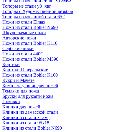
Топоры из кованой стали Х12МФ
Топоры из стали у8+хвг
Топоры с Художественной резьбой
Топоры из кованной стали 65Г
Ножи из стали Elmax
Ножи из стали Bohler N690
Шкуросъемные ножи
Авторские ножи
Ножи из стали Bohler K110
Сербские ножи
Ножи из стали 440С
Ножи из стали Bohler M390
Кортики
Кортики Генеральские
Ножи из стали Bohler K100
Кукри и Мачете
Комплектующие для ножей
Темляки для ножа
Бруски для рукояти ножа
Поковки
Клинки для ножей
Клинки из дамасской стали
Клинки из стали х12мф
Клинки из стали 95х18
Клинки из стали Bohler N690