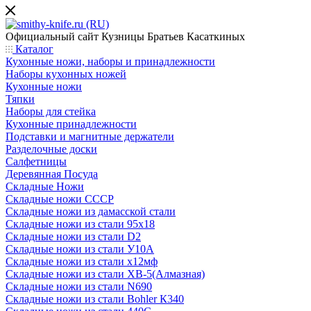
Официальный сайт
Кузницы Братьев Касаткиных
Каталог
Кухонные ножи, наборы и принадлежности
Наборы кухонных ножей
Кухонные ножи
Тяпки
Наборы для стейка
Кухонные принадлежности
Подставки и магнитные держатели
Разделочные доски
Салфетницы
Деревянная Посуда
Складные Ножи
Cкладные ножи СССР
Складные ножи из дамасской стали
Складные ножи из стали 95х18
Складные ножи из стали D2
Складные ножи из стали У10А
Складные ножи из стали х12мф
Складные ножи из стали ХВ-5(Алмазная)
Складные ножи из стали N690
Складные ножи из стали Bohler К340