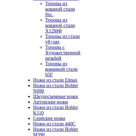
Топоры из
кованой стали
9хс.
Топоры из
кованой стали
Х12МФ
Топоры из стали
у8+хвг
Топоры с
Художественной
резьбой
Топоры из
кованной стали
65Г
Ножи из стали Elmax
Ножи из стали Bohler
N690
Шкуросъемные ножи
Авторские ножи
Ножи из стали Bohler
K110
Сербские ножи
Ножи из стали 440С
Ножи из стали Bohler
M390