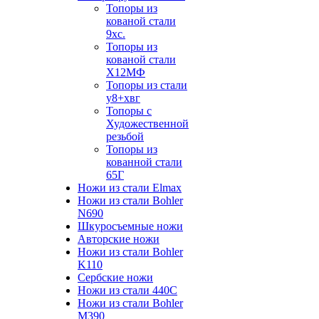
Топоры из
кованой стали
9хс.
Топоры из
кованой стали
Х12МФ
Топоры из стали
у8+хвг
Топоры с
Художественной
резьбой
Топоры из
кованной стали
65Г
Ножи из стали Elmax
Ножи из стали Bohler
N690
Шкуросъемные ножи
Авторские ножи
Ножи из стали Bohler
K110
Сербские ножи
Ножи из стали 440С
Ножи из стали Bohler
M390