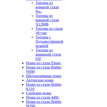
Топоры из
кованой стали
9хс.
Топоры из
кованой стали
Х12МФ
Топоры из стали
у8+хвг
Топоры с
Художественной
резьбой
Топоры из
кованной стали
65Г
Ножи из стали Elmax
Ножи из стали Bohler
N690
Шкуросъемные ножи
Авторские ножи
Ножи из стали Bohler
K110
Сербские ножи
Ножи из стали 440С
Ножи из стали Bohler
M390