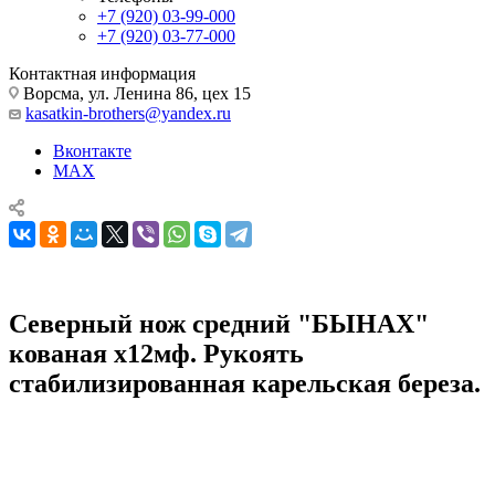
+7 (920) 03-99-000
+7 (920) 03-77-000
Контактная информация
Ворсма, ул. Ленина 86, цех 15
kasatkin-brothers@yandex.ru
Вконтакте
MAX
Северный нож средний "БЫHAХ"
кованая х12мф. Рукоять
стабилизированная карельская береза.
Ножи из кованой стали х12мф
Северный нож средний "БЫHAХ" кованая х12мф. Рукоять
стабилизированная карельская береза.