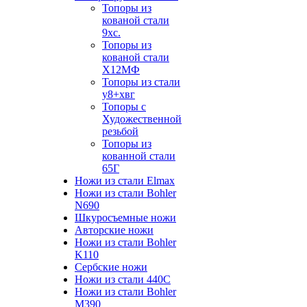
Топоры из
кованой стали
9хс.
Топоры из
кованой стали
Х12МФ
Топоры из стали
у8+хвг
Топоры с
Художественной
резьбой
Топоры из
кованной стали
65Г
Ножи из стали Elmax
Ножи из стали Bohler
N690
Шкуросъемные ножи
Авторские ножи
Ножи из стали Bohler
K110
Сербские ножи
Ножи из стали 440С
Ножи из стали Bohler
M390