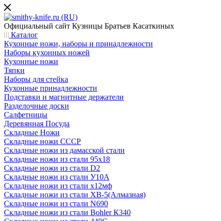
Официальный сайт
Кузницы Братьев Касаткиных
Каталог
Кухонные ножи, наборы и принадлежности
Наборы кухонных ножей
Кухонные ножи
Тяпки
Наборы для стейка
Кухонные принадлежности
Подставки и магнитные держатели
Разделочные доски
Салфетницы
Деревянная Посуда
Складные Ножи
Cкладные ножи СССР
Складные ножи из дамасской стали
Складные ножи из стали 95х18
Складные ножи из стали D2
Складные ножи из стали У10А
Складные ножи из стали х12мф
Складные ножи из стали ХВ-5(Алмазная)
Складные ножи из стали N690
Складные ножи из стали Bohler К340