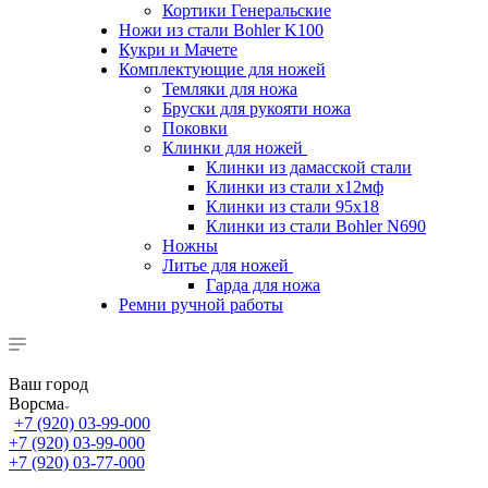
Кортики Генеральские
Ножи из стали Bohler K100
Кукри и Мачете
Комплектующие для ножей
Темляки для ножа
Бруски для рукояти ножа
Поковки
Клинки для ножей
Клинки из дамасской стали
Клинки из стали х12мф
Клинки из стали 95х18
Клинки из стали Bohler N690
Ножны
Литье для ножей
Гарда для ножа
Ремни ручной работы
Ваш город
Ворсма
+7 (920) 03-99-000
+7 (920) 03-99-000
+7 (920) 03-77-000