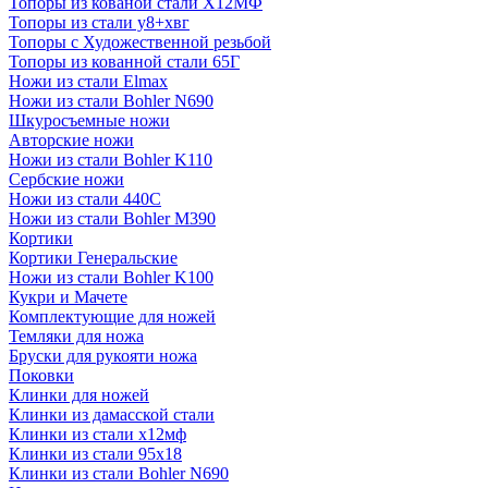
Топоры из кованой стали Х12МФ
Топоры из стали у8+хвг
Топоры с Художественной резьбой
Топоры из кованной стали 65Г
Ножи из стали Elmax
Ножи из стали Bohler N690
Шкуросъемные ножи
Авторские ножи
Ножи из стали Bohler K110
Сербские ножи
Ножи из стали 440С
Ножи из стали Bohler M390
Кортики
Кортики Генеральские
Ножи из стали Bohler K100
Кукри и Мачете
Комплектующие для ножей
Темляки для ножа
Бруски для рукояти ножа
Поковки
Клинки для ножей
Клинки из дамасской стали
Клинки из стали х12мф
Клинки из стали 95х18
Клинки из стали Bohler N690