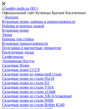
Официальный сайт
Кузницы Братьев Касаткиных
Каталог
Кухонные ножи, наборы и принадлежности
Наборы кухонных ножей
Кухонные ножи
Тяпки
Наборы для стейка
Кухонные принадлежности
Подставки и магнитные держатели
Разделочные доски
Салфетницы
Деревянная Посуда
Складные Ножи
Cкладные ножи СССР
Складные ножи из дамасской стали
Складные ножи из стали 95х18
Складные ножи из стали D2
Складные ножи из стали У10А
Складные ножи из стали х12мф
Складные ножи из стали ХВ-5(Алмазная)
Складные ножи из стали N690
Складные ножи из стали Bohler К340