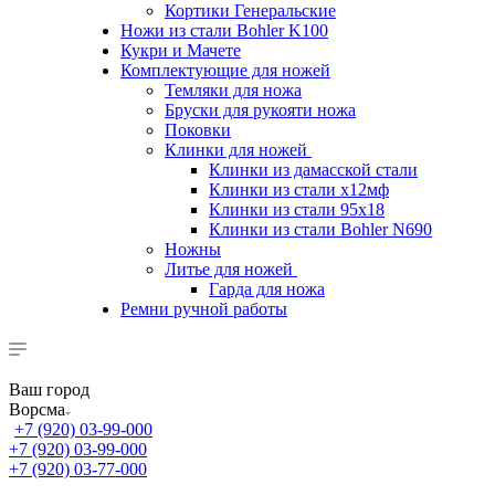
Кортики Генеральские
Ножи из стали Bohler K100
Кукри и Мачете
Комплектующие для ножей
Темляки для ножа
Бруски для рукояти ножа
Поковки
Клинки для ножей
Клинки из дамасской стали
Клинки из стали х12мф
Клинки из стали 95х18
Клинки из стали Bohler N690
Ножны
Литье для ножей
Гарда для ножа
Ремни ручной работы
Ваш город
Ворсма
+7 (920) 03-99-000
+7 (920) 03-99-000
+7 (920) 03-77-000