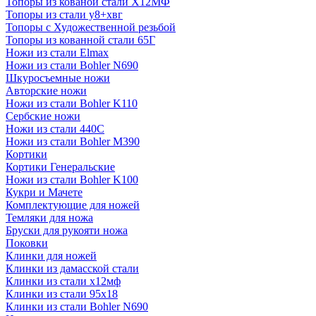
Топоры из кованой стали Х12МФ
Топоры из стали у8+хвг
Топоры с Художественной резьбой
Топоры из кованной стали 65Г
Ножи из стали Elmax
Ножи из стали Bohler N690
Шкуросъемные ножи
Авторские ножи
Ножи из стали Bohler K110
Сербские ножи
Ножи из стали 440С
Ножи из стали Bohler M390
Кортики
Кортики Генеральские
Ножи из стали Bohler K100
Кукри и Мачете
Комплектующие для ножей
Темляки для ножа
Бруски для рукояти ножа
Поковки
Клинки для ножей
Клинки из дамасской стали
Клинки из стали х12мф
Клинки из стали 95х18
Клинки из стали Bohler N690