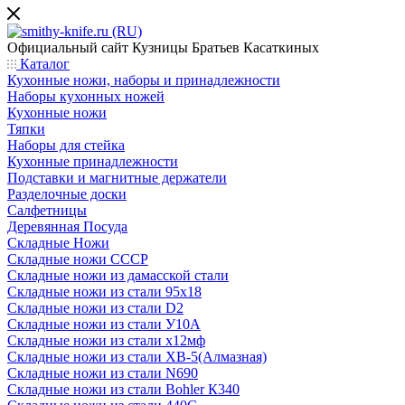
Официальный сайт
Кузницы Братьев Касаткиных
Каталог
Кухонные ножи, наборы и принадлежности
Наборы кухонных ножей
Кухонные ножи
Тяпки
Наборы для стейка
Кухонные принадлежности
Подставки и магнитные держатели
Разделочные доски
Салфетницы
Деревянная Посуда
Складные Ножи
Cкладные ножи СССР
Складные ножи из дамасской стали
Складные ножи из стали 95х18
Складные ножи из стали D2
Складные ножи из стали У10А
Складные ножи из стали х12мф
Складные ножи из стали ХВ-5(Алмазная)
Складные ножи из стали N690
Складные ножи из стали Bohler К340