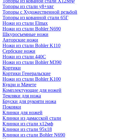
Топоры из кованой стали Х12МФ
Топоры из стали у8+хвг
Топоры с Художественной резьбой
Топоры из кованной стали 65Г
Ножи из стали Elmax
Ножи из стали Bohler N690
Шкуросъемные ножи
Авторские ножи
Ножи из стали Bohler K110
Сербские ножи
Ножи из стали 440С
Ножи из стали Bohler M390
Кортики
Кортики Генеральские
Ножи из стали Bohler K100
Кукри и Мачете
Комплектующие для ножей
Темляки для ножа
Бруски для рукояти ножа
Поковки
Клинки для ножей
Клинки из дамасской стали
Клинки из стали х12мф
Клинки из стали 95х18
Клинки из стали Bohler N690