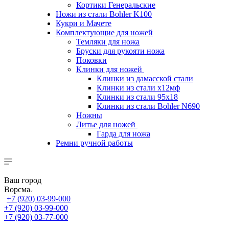
Кортики Генеральские
Ножи из стали Bohler K100
Кукри и Мачете
Комплектующие для ножей
Темляки для ножа
Бруски для рукояти ножа
Поковки
Клинки для ножей
Клинки из дамасской стали
Клинки из стали х12мф
Клинки из стали 95х18
Клинки из стали Bohler N690
Ножны
Литье для ножей
Гарда для ножа
Ремни ручной работы
Ваш город
Ворсма
+7 (920) 03-99-000
+7 (920) 03-99-000
+7 (920) 03-77-000