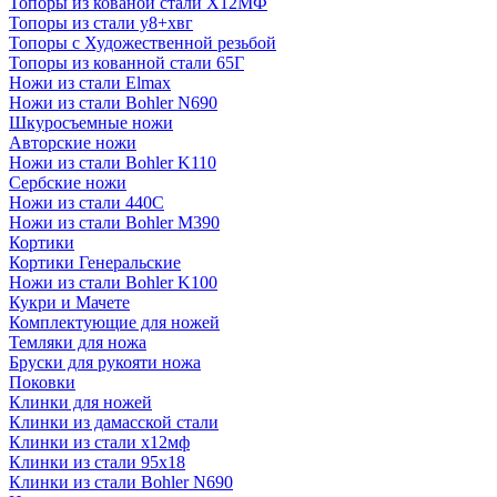
Топоры из кованой стали Х12МФ
Топоры из стали у8+хвг
Топоры с Художественной резьбой
Топоры из кованной стали 65Г
Ножи из стали Elmax
Ножи из стали Bohler N690
Шкуросъемные ножи
Авторские ножи
Ножи из стали Bohler K110
Сербские ножи
Ножи из стали 440С
Ножи из стали Bohler M390
Кортики
Кортики Генеральские
Ножи из стали Bohler K100
Кукри и Мачете
Комплектующие для ножей
Темляки для ножа
Бруски для рукояти ножа
Поковки
Клинки для ножей
Клинки из дамасской стали
Клинки из стали х12мф
Клинки из стали 95х18
Клинки из стали Bohler N690