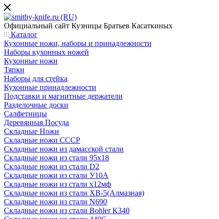
Официальный сайт
Кузницы Братьев Касаткиных
Каталог
Кухонные ножи, наборы и принадлежности
Наборы кухонных ножей
Кухонные ножи
Тяпки
Наборы для стейка
Кухонные принадлежности
Подставки и магнитные держатели
Разделочные доски
Салфетницы
Деревянная Посуда
Складные Ножи
Cкладные ножи СССР
Складные ножи из дамасской стали
Складные ножи из стали 95х18
Складные ножи из стали D2
Складные ножи из стали У10А
Складные ножи из стали х12мф
Складные ножи из стали ХВ-5(Алмазная)
Складные ножи из стали N690
Складные ножи из стали Bohler К340