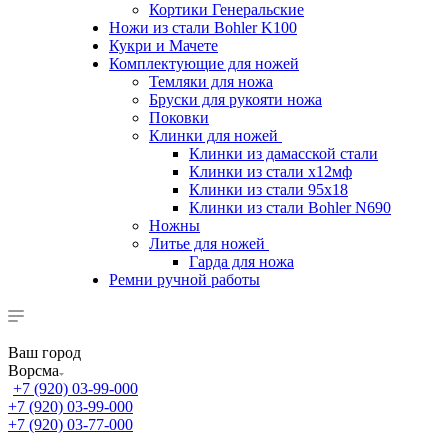
Кортики Генеральские
Ножи из стали Bohler K100
Кукри и Мачете
Комплектующие для ножей
Темляки для ножа
Бруски для рукояти ножа
Поковки
Клинки для ножей
Клинки из дамасской стали
Клинки из стали х12мф
Клинки из стали 95х18
Клинки из стали Bohler N690
Ножны
Литье для ножей
Гарда для ножа
Ремни ручной работы
Ваш город
Ворсма
+7 (920) 03-99-000
+7 (920) 03-99-000
+7 (920) 03-77-000