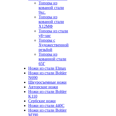
Топоры из
кованой стали
9хс.
Топоры из
кованой стали
Х12МФ
Топоры из стали
у8+хвг
Топоры с
Художественной
резьбой
Топоры из
кованной стали
65Г
Ножи из стали Elmax
Ножи из стали Bohler
N690
Шкуросъемные ножи
Авторские ножи
Ножи из стали Bohler
K110
Сербские ножи
Ножи из стали 440С
Ножи из стали Bohler
M390